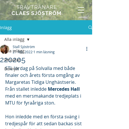
TRAVTRÄNARE
CLAES SJÖSTRÖM
Inlägg
Alla inlägg
Stall Sjöström
Alla inlägg
21 feb. 2022
1 min läsning
220205
Resultat
STL lördag på Solvalla med både 
Boxnytt
finaler och årets första omgång av 
Margaretas Tidiga Unghästserie. 
Från stallet inledde 
Mercedes Hall
med en mersmakande tredjeplats i 
MTU för fyraåriga ston. 
Hon inledde med en första sväng i 
tredjespår för att sedan backas sist 