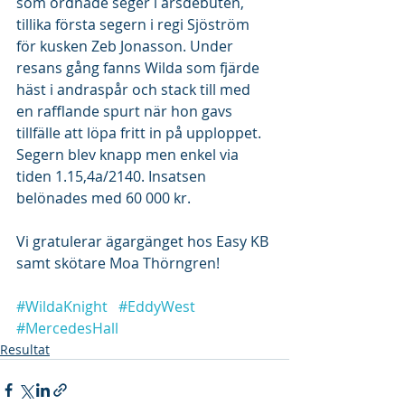
som ordnade seger i årsdebuten, 
tillika första segern i regi Sjöström 
för kusken Zeb Jonasson. Under 
resans gång fanns Wilda som fjärde 
häst i andraspår och stack till med 
en rafflande spurt när hon gavs 
tillfälle att löpa fritt in på upploppet. 
Segern blev knapp men enkel via 
tiden 1.15,4a/2140. Insatsen 
belönades med 60 000 kr.
Vi gratulerar ägargänget hos Easy KB 
samt skötare Moa Thörngren!
#WildaKnight
#EddyWest
#MercedesHall
Resultat